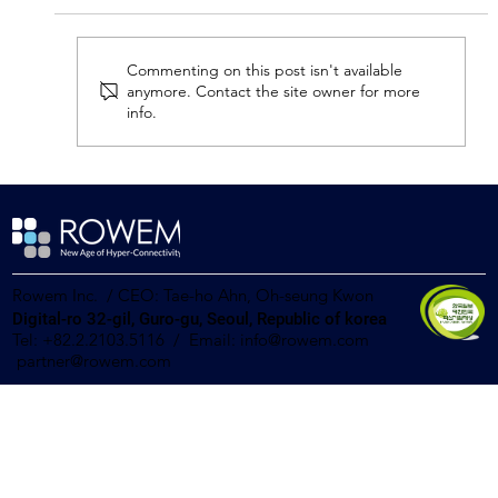
Commenting on this post isn't available
anymore. Contact the site owner for more
info.
음산협 - 디알엠브릿지 – 로웸, K-
Contents IP 활성화 프로젝트를 위한 업무
협약 체결
Rowem Inc. / CEO: Tae-ho Ahn, Oh-seung Kwon
Digital-ro 32-gil, Guro-gu, Seoul, Republic of korea
Tel: +82.2.2103.5116 / Email:
info@rowem.com
partner@rowem.com
Copyright ⓒ 2023 Rowem Inc. All rights reserved.