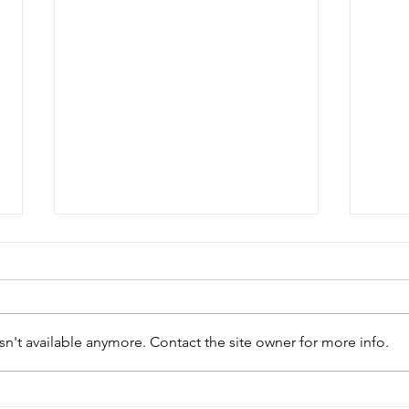
n't available anymore. Contact the site owner for more info.
음산협 - 디알엠브릿지 – 로웸,
[2