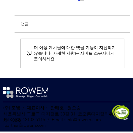
댓글
더 이상 게시물에 대한 댓글 기능이 지원되지
않습니다. 자세한 사항은 사이트 소유자에게
문의하세요.
음산협 - 디알엠브릿지 – 로웸, K-
Contents IP 활성화 프로젝트를 위한 업무
협약 체결
(주) 로웸 / 대표이사 : 안태호 권오승
서울특별시 구로구 디지털로 30길 31, 코오롱디지털타워빌란트2
Tel : +82.2.2103.5116 / Email :
info@rowem.com
차 908호
partner@rowem.com