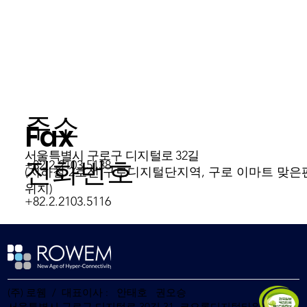
​주소
Fax
서울특별시 구로구 디지털로 32길
전화번호
+82.2.2103.5138
​(지하철 2호선 구로디지털단지역, 구로 이마트 맞은
위치)
+82.2.2103.5116
(주) 로웸 / 대표이사 : 안태호 권오승
서울특별시 구로구 디지털로 30길 31, 코오롱디지털타워빌란트2