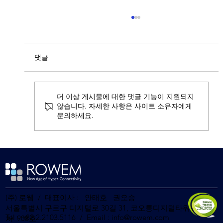
댓글
더 이상 게시물에 대한 댓글 기능이 지원되지
않습니다. 자세한 사항은 사이트 소유자에게
문의하세요.
음산협 - 디알엠브릿지 – 로웸, K-
Contents IP 활성화 프로젝트를 위한 업무
협약 체결
(주) 로웸 / 대표이사 : 안태호 권오승
서울특별시 구로구 디지털로 30길 31, 코오롱디지털타워빌란트2
Tel : +82.2.2103.5116 / Email :
info@rowem.com
차 908호